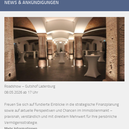
NEWS & ANKÜNDIGUNGEN
Roadshow – Gutshof Ladenburg
08.05.2026 ab 17 Uhr
Freuen Sie sich auf fundierte Einblicke in die strategische Finanzplanung
sowie auf aktuelle Perspektiven und Chancen im Immobilienmarkt –
praxisnah, verständlich und mit direktem Mehrwert für Ihre persönliche
Vermögensstrategie.
Mehr Informationen ...